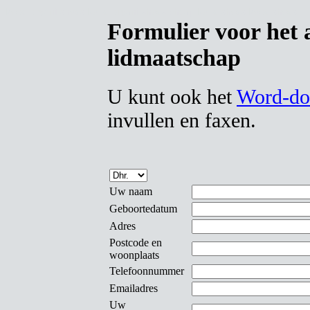
kobe bryant shoes
kobe bryant shoes
cheap kobe shoes
kobe shoes
Formulier voor het 
lidmaatschap
U kunt ook het
Word-do
invullen en faxen.
Uw naam
Geboortedatum
Adres
Postcode en
woonplaats
Telefoonnummer
Emailadres
Uw