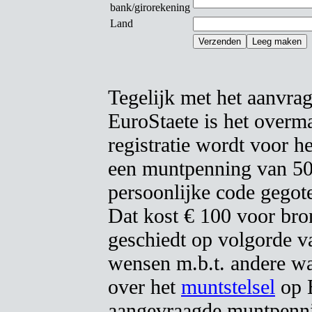
bank/girorekening
Land
Tegelijk met het aanvra
EuroStaete is het overma
registratie wordt voor h
een muntpenning van 50
persoonlijke code gegot
Dat kost € 100 voor bron
geschiedt op volgorde v
wensen m.b.t. andere wa
over het
muntstelsel
op E
aangevraagde muntpenni