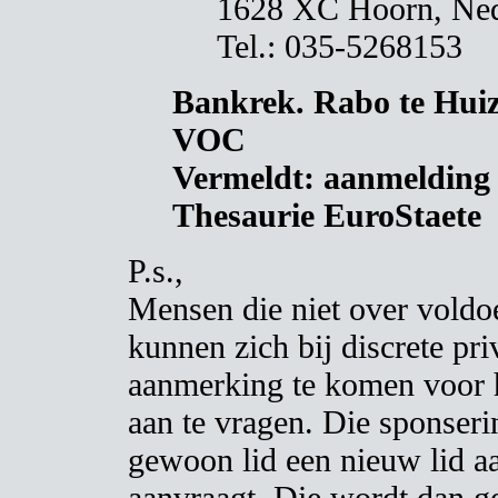
1628 XC Hoorn, Ned
Tel.: 035-5268153
Bankrek. Rabo te Huiz
VOC
Vermeldt: aanmelding d
Thesaurie EuroStaete
P.s.,
Mensen die niet over vold
kunnen zich bij discrete pr
aanmerking te komen voor 
aan te vragen. Die sponser
gewoon lid een nieuw lid a
aanvraagt. Die wordt dan g